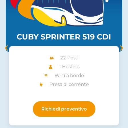
22 Posti
1 Hostess
Wi-fi a bordo
Presa di corrente
Richiedi preventivo