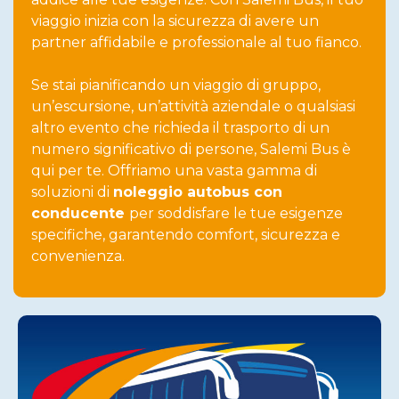
viaggio inizia con la sicurezza di avere un
partner affidabile e professionale al tuo fianco.
Se stai pianificando un viaggio di gruppo,
un’escursione, un’attività aziendale o qualsiasi
altro evento che richieda il trasporto di un
numero significativo di persone, Salemi Bus è
qui per te. Offriamo una vasta gamma di
soluzioni di
noleggio autobus con
conducente
per soddisfare le tue esigenze
specifiche, garantendo comfort, sicurezza e
convenienza.