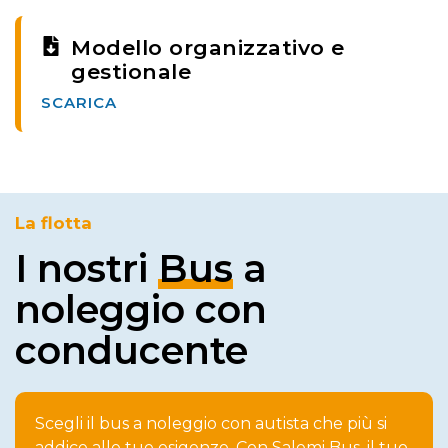
Modello organizzativo e
gestionale
SCARICA
La flotta
I nostri
Bus
a
noleggio con
conducente
Scegli il bus a noleggio con autista che più si
addice alle tue esigenze. Con Salemi Bus, il tuo